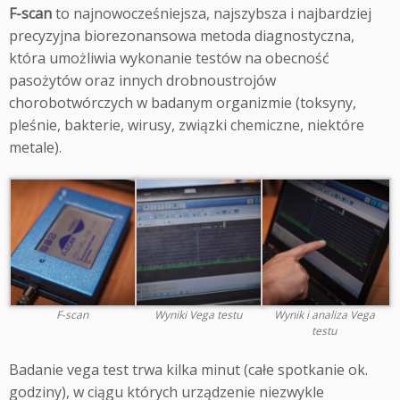
F-scan
to najnowocześniejsza, najszybsza i najbardziej
precyzyjna biorezonansowa metoda diagnostyczna,
która umożliwia wykonanie testów na obecność
pasożytów oraz innych drobnoustrojów
chorobotwórczych w badanym organizmie (toksyny,
pleśnie, bakterie, wirusy, związki chemiczne, niektóre
metale).
F-scan
Wyniki Vega testu
Wynik i analiza Vega
testu
Badanie vega test trwa kilka minut (całe spotkanie ok.
godziny), w ciągu których urządzenie niezwykle